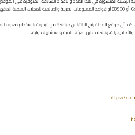
ة الرصينة المنشورة في هذا العدد والأعداد السابقة، المتوفرة على الموقع
الإلكتروني للمجلة، أو من خلال الباحث العلمي Google scholar أو EBSCO أو قواعد المعلومات العربية والعالمية للمجلات العلمية 
دير بالذكر أن جميع بحوث المجلة يتم منحها ترقيم دولي doi ، كما أن موقع المجلة يتيح الاقتباس مباشرة من البحوث باستخدام معرف 
https://x.
h