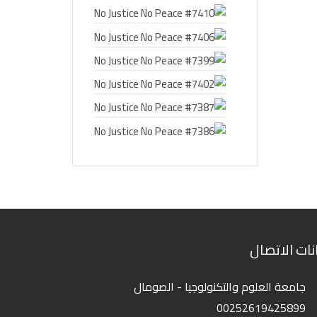
انات الاتصال
جامعة العلوم والتكنولوجيا - الصومال
00252619425899