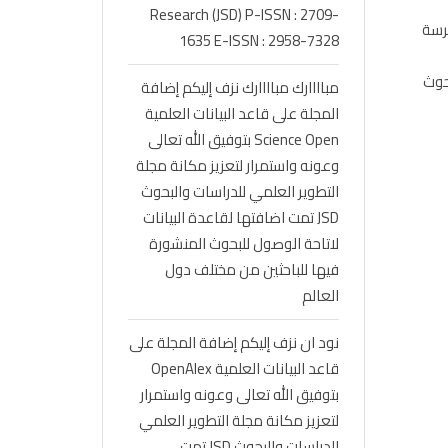
Research (JSD) P-ISSN : 2709-
المفهرسة
1635 E-ISSN : 2958-7328
البحوث
مباااارك مباااارك نزف إليكم إضافة
المجلة على قاعد البيانات العلمية
Science Open بتوفيق الله تعالى
وعونه واستمرار لتعزيز مكانة مجلة
التطوير العلمي للدراسات والبحوث
JSD تمت اضافتها لقاعدة البيانات
لاتاحة الوصول للبحوث المنشورة
فيها للباحثين من مختلف دول
العالم
نود ان نزف إليكم إضافة المجلة على
قاعد البيانات العلمية OpenAlex
بتوفيق الله تعالى وعونه واستمرار
لتعزيز مكانة مجلة التطوير العلمي
للدراسات والبحوث JSD تمت