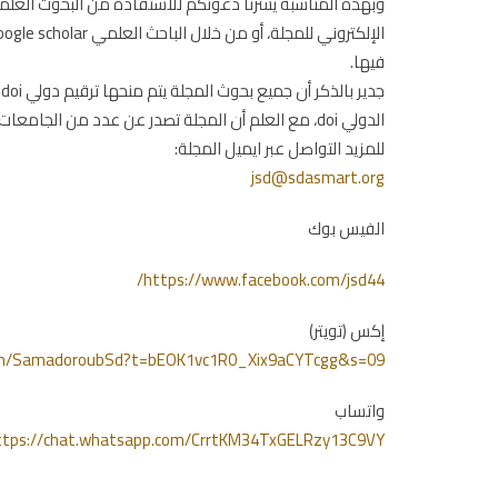
وبهذه المناسبة يسرنا دعوتكم للاستفادة من البحوث العلمي
فيها.
ج
الدولي doi، مع العلم أن المجلة تصدر عن عدد من الجامعات والأكاديميات، وتشرف عليها هيئة علمية واستشارية دولية.
للمزيد التواصل عبر ايميل المجلة:
jsd@sdasmart.org
الفيس بوك
https://www.facebook.com/jsd44/
إكس (تويتر)
com/SamadoroubSd?t=bEOK1vc1R0_Xix9aCYTcgg&s=09
واتساب
ttps://chat.whatsapp.com/CrrtKM34TxGELRzy13C9VY