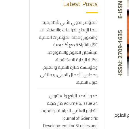
Latest Posts
`المؤتمر الدولي الثاني لأكاديمية
سما الإبداع للدراسات والاستشارات
والتطوير ومجلة المؤتمرات العلمية
JSC بالشراكة مع أكاديمية
ميتشجان للعلوم والتكنولوجيا،
وكلية الإدارة الاستراتيجية،
ومؤسسة منارة للتنمية والتعليم،
ومجلس الأعمال الدولي، و ملتقى
خبراء التنمية.
صدور العدد الرابع والعشرون
Volume 6, Issue 24 من مجلة
التطوير العلمي للدراسات والبحوث
شورة بحوثهم في العدد والذي تضمن 20 بحثاً في فروع العلوم
Journal of Scientific
Development for Studies and