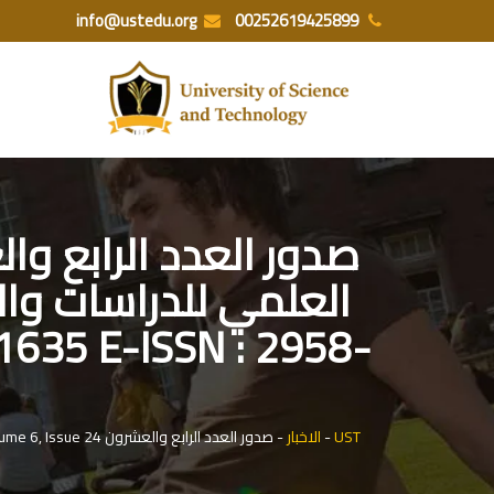
Ski
info@ustedu.org
00252619425899
t
conten
-1635 E-ISSN : 2958-
UST
-
الاخبار
-