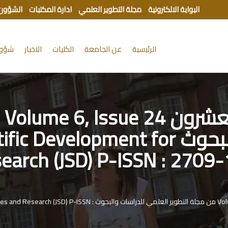
البوابة الالكترونية
مجلة التطوير العلمي
ادارة المكتبات
الشؤون 
الرئيسية
عن الجامعة
الكليات
الاخبار
شؤون
صد
العلمي للدراسات والبحوث lopment for
earch (JSD) P-ISSN : 2709
صدور العدد الرابع والعشرون Volume 6, Issue 24 من مجلة التطوير العلمي