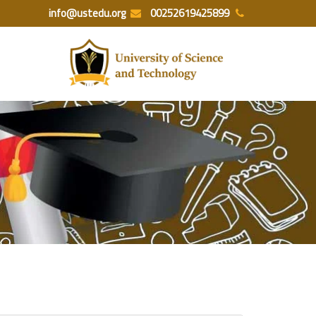
Ski
info@ustedu.org
00252619425899
t
conten