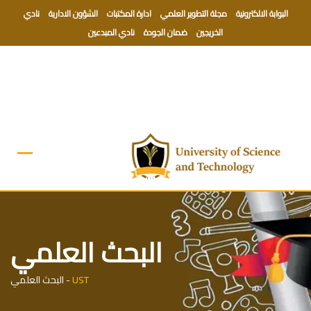
Ski
البوابة الالكترونية
مجلة التطوير العلمي
ادارة المكتبات
الشؤون الادارية
نادي
t
الخريجين
ضمان الجودة
نادي المبدعين
conten
البحث العلمي
UST
-
البحث العلمي