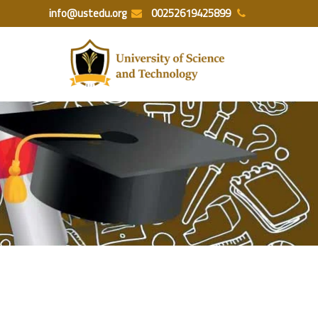
Ski
info@ustedu.org
00252619425899
t
conten